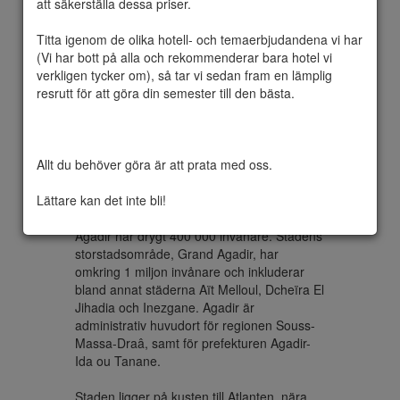
att säkerställa dessa priser.

Titta igenom de olika hotell- och temaerbjudandena vi har 
(Vi har bott på alla och rekommenderar bara hotel vi 
Agadir  är en kuststad i södra Marocko. 
verkligen tycker om), så tar vi sedan fram en lämplig 
Staden förstördes av en kraftig jordbävning 
resrutt för att göra din semester till den bästa.

den 29 februari 1960, vilket resulterade i 
och fick sedan byggas upp på nytt. Stadens 
centrum lades då på ett mindre utsatt 
område söder om den gamla staden. 
Allt du behöver göra är att prata med oss.

Återuppbyggnaden bidrog till att locka till sig 
turister, då stadsplanen anpassades för 
Lättare kan det inte bli!
turistnäring.

Agadir har drygt 400 000 invånare. Stadens 
storstadsområde, Grand Agadir, har 
omkring 1 miljon invånare och inkluderar 
bland annat städerna Aït Melloul, Dcheïra El 
Jihadia och Inezgane. Agadir är 
administrativ huvudort för regionen Souss-
Massa-Draâ, samt för prefekturen Agadir-
Ida ou Tanane.

Staden ligger på kusten till Atlanten, nära 