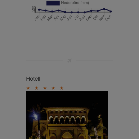
Hotell
★
★
★
★
★