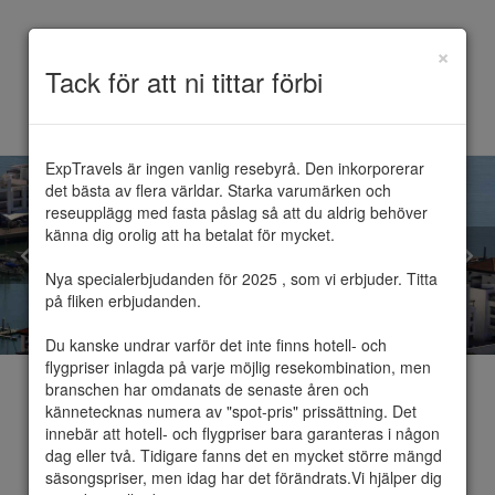
×
Toggle
Tack för att ni tittar förbi
navigation
ExpTravels är ingen vanlig resebyrå. Den inkorporerar 
det bästa av flera världar. Starka varumärken och 
reseupplägg med fasta påslag så att du aldrig behöver 
känna dig orolig att ha betalat för mycket.

Nya specialerbjudanden för 2025 , som vi erbjuder. Titta 
på fliken erbjudanden.

Du kanske undrar varför det inte finns hotell- och 
flygpriser inlagda på varje möjlig resekombination, men 
branschen har omdanats de senaste åren och 
kännetecknas numera av "spot-pris" prissättning. Det 
innebär att hotell- och flygpriser bara garanteras i någon 
dag eller två. Tidigare fanns det en mycket större mängd 
Agadir
säsongspriser, men idag har det förändrats.Vi hjälper dig 