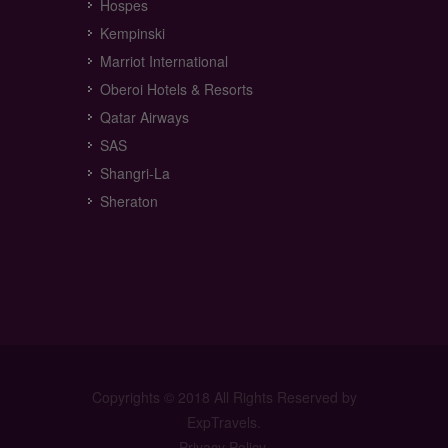
Hospes
Kempinski
Marriot International
Oberoi Hotels & Resorts
Qatar Airways
SAS
Shangri-La
Sheraton
Copyrights © 2018 All Rights Reserved by
ExpTravels.
Privacy Policy