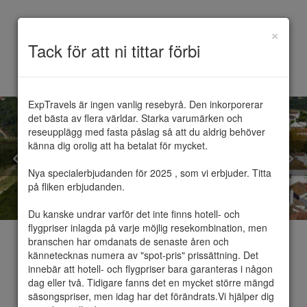
×
Toggle
Tack för att ni tittar förbi
navigation
ExpTravels är ingen vanlig resebyrå. Den inkorporerar 
det bästa av flera världar. Starka varumärken och 
reseupplägg med fasta påslag så att du aldrig behöver 
känna dig orolig att ha betalat för mycket.

Nya specialerbjudanden för 2025 , som vi erbjuder. Titta 
på fliken erbjudanden.

Du kanske undrar varför det inte finns hotell- och 
flygpriser inlagda på varje möjlig resekombination, men 
branschen har omdanats de senaste åren och 
kännetecknas numera av "spot-pris" prissättning. Det 
innebär att hotell- och flygpriser bara garanteras i någon 
dag eller två. Tidigare fanns det en mycket större mängd 
Obidos
säsongspriser, men idag har det förändrats.Vi hjälper dig 