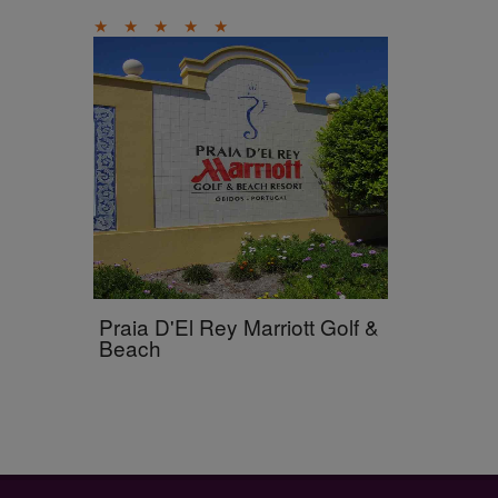
★
★
★
★
★
Praia D'El Rey Marriott Golf &
Beach