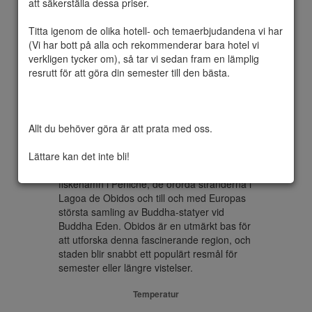
att säkerställa dessa priser.

Titta igenom de olika hotell- och temaerbjudandena vi har 
(Vi har bott på alla och rekommenderar bara hotel vi 
Obidos är den klassiskt portugisiska 
verkligen tycker om), så tar vi sedan fram en lämplig 
fästningsstaden och är en av de mest 
resrutt för att göra din semester till den bästa.

pittoreska platserna i Portugal. Obidos 
utstrålar portugisisk charm, från de smala 
kullerstensgatorna till de pittoreska husen 
och det imponerande medeltida fortet, som 
Allt du behöver göra är att prata med oss.

en gång bevakade regionen. Själva staden 
har bara drygt 3000 invånare.

Lättare kan det inte bli!
Området omkring Obidos är lika lika 
fascinerande. Det finns en levande 
fiskehamn i Peniche, de orörda stränderna i 
Lagoa de Obidos och till och med Europas 
största samling av Buddha-statyer vid 
Buddha Eden. Obidos är en utmärkt bas för 
att utforska denna fascinerande region, och 
staden blir snabbt ett populärt resmål för 
semester eller längre vistelser.