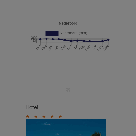
Hotell
★
★
★
★
★