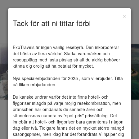
×
Toggle
Tack för att ni tittar förbi
navigation
ExpTravels är ingen vanlig resebyrå. Den inkorporerar 
det bästa av flera världar. Starka varumärken och 
reseupplägg med fasta påslag så att du aldrig behöver 
känna dig orolig att ha betalat för mycket.

Nya specialerbjudanden för 2025 , som vi erbjuder. Titta 
på fliken erbjudanden.

Du kanske undrar varför det inte finns hotell- och 
flygpriser inlagda på varje möjlig resekombination, men 
branschen har omdanats de senaste åren och 
kännetecknas numera av "spot-pris" prissättning. Det 
innebär att hotell- och flygpriser bara garanteras i någon 
dag eller två. Tidigare fanns det en mycket större mängd 
Mauritius
säsongspriser, men idag har det förändrats.Vi hjälper dig 