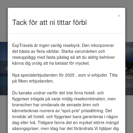
×
Toggle
Tack för att ni tittar förbi
navigation
ExpTravels är ingen vanlig resebyrå. Den inkorporerar 
det bästa av flera världar. Starka varumärken och 
reseupplägg med fasta påslag så att du aldrig behöver 
känna dig orolig att ha betalat för mycket.

Nya specialerbjudanden för 2025 , som vi erbjuder. Titta 
på fliken erbjudanden.

Du kanske undrar varför det inte finns hotell- och 
flygpriser inlagda på varje möjlig resekombination, men 
branschen har omdanats de senaste åren och 
kännetecknas numera av "spot-pris" prissättning. Det 
innebär att hotell- och flygpriser bara garanteras i någon 
dag eller två. Tidigare fanns det en mycket större mängd 
Saint Barthélemy
säsongspriser, men idag har det förändrats.Vi hjälper dig 