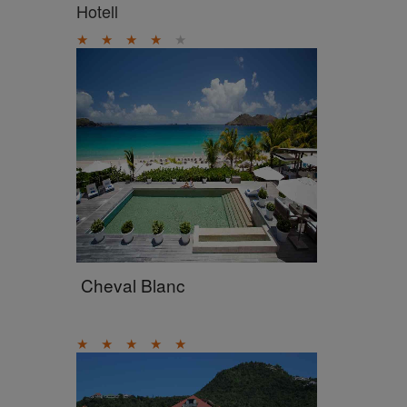
Hotell
★
★
★
★
★
Cheval Blanc
★
★
★
★
★