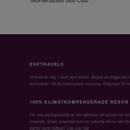
EXPTRAVELS
Vi finns för dig. I stort som smått. Skicka en fråga via ma
formuläret. Vill du hellre prata med oss. Ring oss! Vi har 
100% KLIMATKOMPENSERADE RESOR
För oss på Exptravels är det självklart att arbeta för ett
resande. Vi ser resandet som en naturlig del av vårt li
därför vara hållbart.
Läs mer här