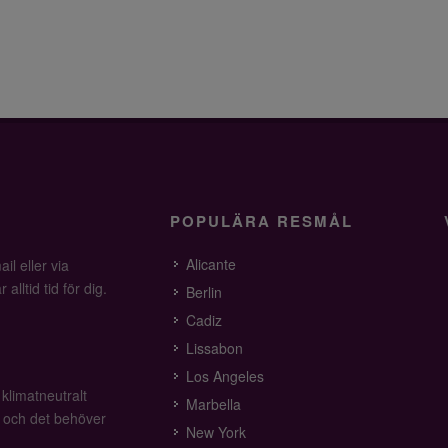
POPULÄRA RESMÅL
Alicante
il eller via
alltid tid för dig.
Berlin
Cadiz
Lissabon
Los Angeles
 klimatneutralt
Marbella
v och det behöver
New York