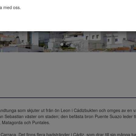
ta med oss.

 landtunga som skjuter ut från ön Leon i Cádizbukten och omges av en 
Sebastian väster om staden; den befästa bron Puente Suazo leder till f
, Matagorda och Puntales.

raca. Det finns flera badstränder i Cádiz, som drar till sig många turis