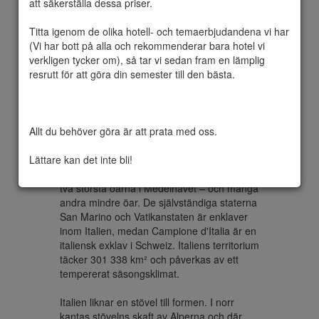
att säkerställa dessa priser.

Titta igenom de olika hotell- och temaerbjudandena vi har 
(Vi har bott på alla och rekommenderar bara hotel vi 
Formellt Republiken Italien, är en enhetlig 
verkligen tycker om), så tar vi sedan fram en lämplig 
parlamentarisk republik i Sydeuropa. I norr 
resrutt för att göra din semester till den bästa.

gränsar landet till Schweiz och Österrike 
längs Alperna, i nordost till Slovenien och i 
öst till Adriatiska havet med maritim gräns 
mot Kroatien och i nordväst till Frankrike 
Allt du behöver göra är att prata med oss.

och i väster till Medelhavet. I söder har 
landet även en maritim gräns mot Tunisien, 
Lättare kan det inte bli!
Malta och Libyen. Italien består av hela 
Apenninska halvön, Sicilien, Sardinien – de 
två största öarna i Medelhavet – och många 
andra mindre öar. De självständiga staterna 
San Marino och Vatikanstaten är enklaver 
inom Italien, medan Campione d'Italia är en 
italiensk exklav i Schweiz. Italiens territorium 
täcker 301 338 km² och påverkas av ett 
tempererat säsongsklimat. 

Italien liknar en stövel till formen. I norr 
kantas stövelns skaft av Alperna och där 