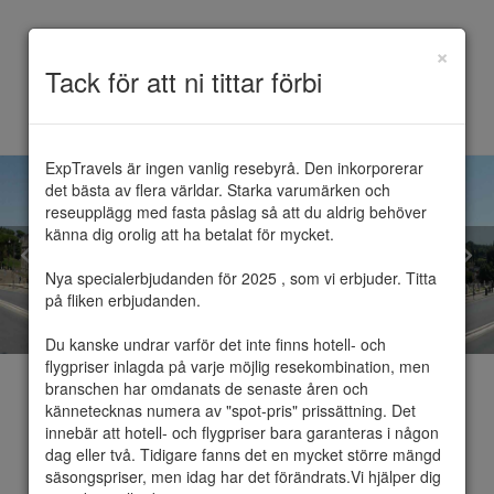
×
Toggle
Tack för att ni tittar förbi
navigation
ExpTravels är ingen vanlig resebyrå. Den inkorporerar 
det bästa av flera världar. Starka varumärken och 
reseupplägg med fasta påslag så att du aldrig behöver 
känna dig orolig att ha betalat för mycket.

Nya specialerbjudanden för 2025 , som vi erbjuder. Titta 
på fliken erbjudanden.

Du kanske undrar varför det inte finns hotell- och 
flygpriser inlagda på varje möjlig resekombination, men 
branschen har omdanats de senaste åren och 
kännetecknas numera av "spot-pris" prissättning. Det 
innebär att hotell- och flygpriser bara garanteras i någon 
dag eller två. Tidigare fanns det en mycket större mängd 
Italien
säsongspriser, men idag har det förändrats.Vi hjälper dig 