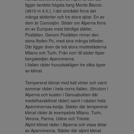
ligger landets högsta berg Monte Bianco 
(4810 m ö.h.). I det området finns det 
många skidorter och tre stora sjöar. En av 
dem är Comosjön. Söder om Alperna finns 
en av Europas mest bördiga slätter, 
Poslätten. Genom Poslätten rinner den 
stora floden Po, med sina många bifloder. 
Där ligger även de två stora modestäderna 
Milano och Turin. Från norr till söder löper 
bergskedjan Apenninerna.

I Italien råder huvudsakligen tre olika typer 
av klimat.

Tempererat klimat med kall vinter och varm 
sommar råder i hela norra Italien, (förutom i 
Alperna och kusten i Genuabukten där 
medelhavsklimat råder) samt i nästan hela 
Apenninernas-kedja. Städer där tempererat 
klimat råder är exempelvis Milano, Turin, 
Verona, Parma, Udine och Trieste.

Alpint klimat råder i Alperna och vissa delar 
av Apenninerna. Städer där alpint klimat 