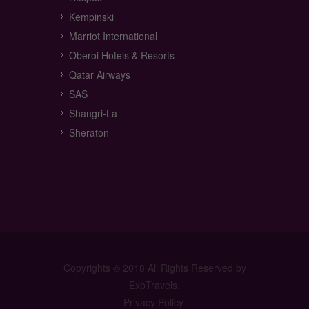
Kempinski
Marriot International
Oberoi Hotels & Resorts
Qatar Airways
SAS
Shangri-La
Sheraton
Copyrights © 2018 All Rights Reserved by
ExpTravels.
Privacy Policy