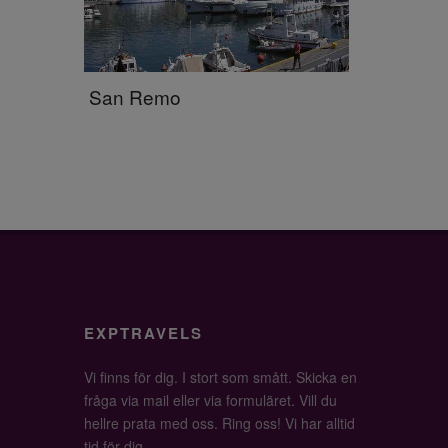
San Remo
EXPTRAVELS
Vi finns för dig. I stort som smått. Skicka en
fråga via mail eller via formuläret. Vill du
hellre prata med oss. Ring oss! Vi har alltid
tid för dig.