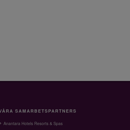
VÅRA SAMARBETSPARTNERS
Anantara Hotels Resorts & Spas