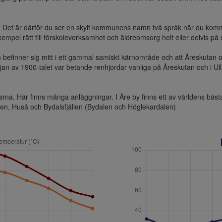
. Det är därför du ser en skylt kommunens namn två språk när du komm
mpel rätt till förskoleverksamhet och äldreomsorg helt eller delvis på 
 befinner sig mitt i ett gammal samiskt kärnområde och att Åreskutan oc
rjan av 1900-talet var betande renhjordar vanliga på Åreskutan och i Ul
trarna. Här finns många anläggningar. I Åre by finns ett av världens bä
allen, Huså och Bydalsfjällen (Bydalen och Höglekardalen)