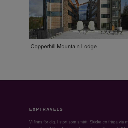
Copperhill Mountain Lodge
EXPTRAVELS
Vi finns för dig. I stort som smått. Skicka en fråga via ma