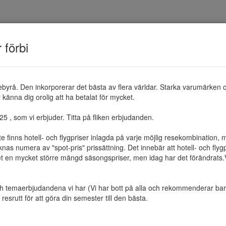
TEMAN
RESMÅL
ERBJUDANDEN
OM 
r förbi
ebyrå. Den inkorporerar det bästa av flera världar. Starka varumärken 
känna dig orolig att ha betalat för mycket.

 , som vi erbjuder. Titta på fliken erbjudanden.

te finns hotell- och flygpriser inlagda på varje möjlig resekombination
as numera av "spot-pris" prissättning. Det innebär att hotell- och flygp
et en mycket större mängd säsongspriser, men idag har det förändrats.Vi 
ch temaerbjudandena vi har (Vi har bott på alla och rekommenderar bara 
resrutt för att göra din semester till den bästa.
