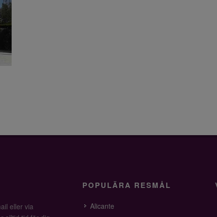
POPULÄRA RESMÅL
Alicante
il eller via