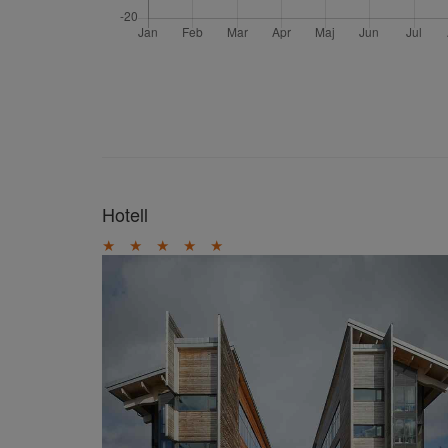
Hotell
★
★
★
★
★