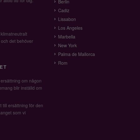
alltid tid för dig.
Berlin
Cadiz
Lissabon
Los Angeles
 klimatneutralt
Marbella
v och det behöver
New York
Palma de Mallorca
Rom
ET
å ersättning om någon
mang blir inställd om
 till ersättning för den
anget som vi