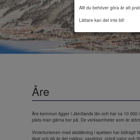
Allt du behöver göra är att pra
Lättare kan det inte bli!
Åre
Åre kommun ligger i Jämtlands län och har ca 10 000 
plats man gärna bor på. De verksamheter som är störst ä
Vinterturismen med skidåkning i spetsen har bidragit til
ökat och då är det cykling, vandring, orörd natur och