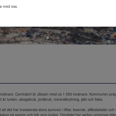
ta med oss.

invånare. Centralort är Järpen med ca 1 550 invånare. Kommunen prägl
r turism, skogsbruk, jordbruk, mineralbrytning, jakt och fiske.

l att det har investerats stora summor i liftar, boende, affärslokaler o
 tillgång på svamp och bär som lockar. Området har sedan urminnes tide