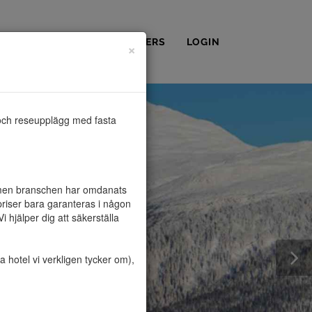
OSS
KONTAKT
PARTNERS
LOGIN
×
och reseupplägg med fasta 
, men branschen har omdanats 
riser bara garanteras i någon 
hjälper dig att säkerställa 
hotel vi verkligen tycker om), 