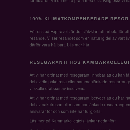
formuläret. Vill du hellre prata med oss. Ring oss! Vi har 
100% KLIMATKOMPENSERADE RESOR
För oss på Exptravels är det självklart att arbeta för ett
resande. Vi ser resandet som en naturlig del av vårt li
därför vara hållbart.
Läs mer här
RESEGARANTI HOS KAMMARKOLLEGI
Att vi har ordnat med resegaranti innebär att du kan f
del av din paketresa eller sammanlänkade researrange
vi skulle drabbas av insolvens.
Att vi har ordnat med resegaranti betyder att du har rätt
del av paketresan eller sammanlänkade researrangem
ansvarar för och som inte har fullgjorts.
Läs mer på Kammarkollegiets länkar nedanför: