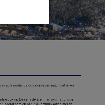
as av framåtanda och storslagen natur, det är en 
ch infrastruktur. De senaste åren har sommarturismen 
r fungerat som en naturlig kommunikation mellan 