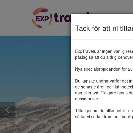
Tack för att ni titta
ExpTravels är ingen vanlig res
påslag så att du aldrig behöver 
Nya specialerbjudanden för 2025
Du kanske undrar varför det in
de senaste åren och känneteckn
dag eller två. Tidigare fanns d
dessa priser.

Titta igenom de olika hotell- o
så tar vi sedan fram en lämplig 