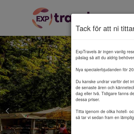
Tack för att ni titta
ExpTravels är ingen vanlig res
påslag så att du aldrig behöver 
Nya specialerbjudanden för 2025
Du kanske undrar varför det in
de senaste åren och känneteckn
dag eller två. Tidigare fanns d
dessa priser.

Titta igenom de olika hotell- o
så tar vi sedan fram en lämplig 