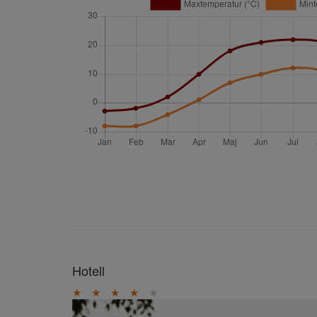
Hotell
★
★
★
★
★