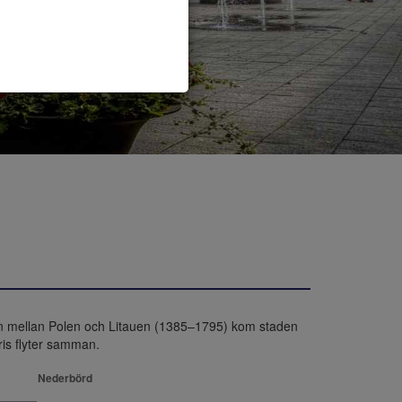
nen mellan Polen och Litauen (1385–1795) kom staden 
eris flyter samman.