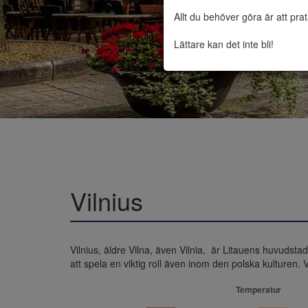
Allt du behöver göra är att pra
Lättare kan det inte bli!
Vilnius
Vilnius, äldre Vilna, även Vilnia,  är Litauens huvud
att spela en viktig roll även inom den polska kulturen. 