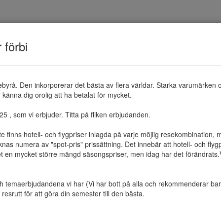
TEMAN
RESMÅL
ERBJUDANDEN
OM 
r förbi
ebyrå. Den inkorporerar det bästa av flera världar. Starka varumärken 
känna dig orolig att ha betalat för mycket.

 , som vi erbjuder. Titta på fliken erbjudanden.

te finns hotell- och flygpriser inlagda på varje möjlig resekombination
as numera av "spot-pris" prissättning. Det innebär att hotell- och flygp
et en mycket större mängd säsongspriser, men idag har det förändrats.Vi 
ch temaerbjudandena vi har (Vi har bott på alla och rekommenderar bara 
resrutt för att göra din semester till den bästa.
