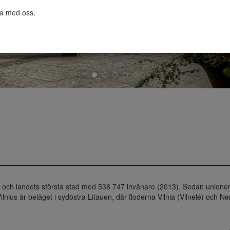
ta med oss.

stad och landets största stad med 538 747 invånare (2013). Sedan unio
Vilnius är beläget i sydöstra Litauen, där floderna Vilnia (Vilnelė) och N