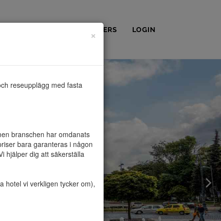
OSS
KONTAKT
PARTNERS
LOGIN
×
och reseupplägg med fasta 
, men branschen har omdanats 
riser bara garanteras i någon 
hjälper dig att säkerställa 
hotel vi verkligen tycker om), 