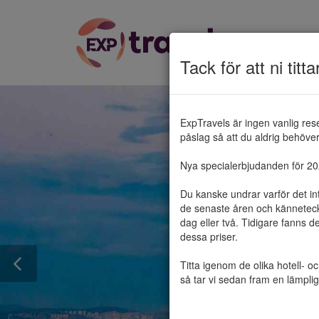
Tack för att ni titta
ExpTravels är ingen vanlig res
påslag så att du aldrig behöver 
Nya specialerbjudanden för 2025
Du kanske undrar varför det in
de senaste åren och känneteckn
dag eller två. Tidigare fanns d
dessa priser.

Titta igenom de olika hotell- o
så tar vi sedan fram en lämplig 