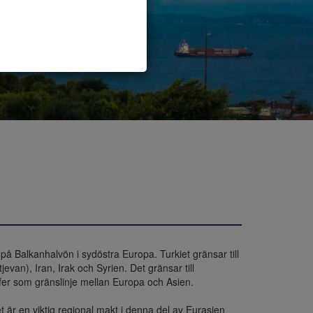
på Balkanhalvön i sydöstra Europa. Turkiet gränsar till 
van), Iran, Irak och Syrien. Det gränsar till 
fer som gränslinje mellan Europa och Asien.

 är en viktig regional makt i denna del av Eurasien 