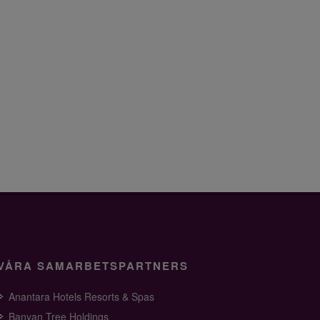
VÅRA SAMARBETSPARTNERS
Anantara Hotels Resorts & Spas
Banyan Tree Holdings