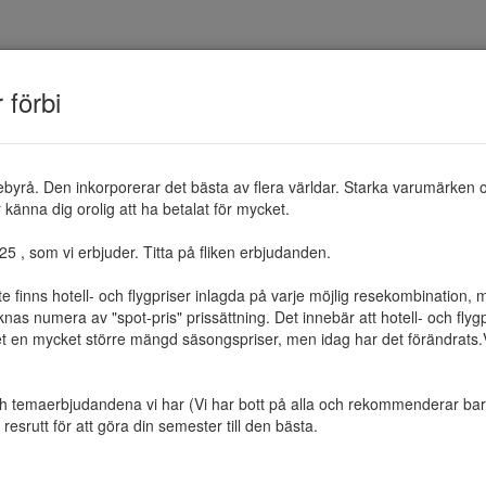
TEMAN
RESMÅL
ERBJUDANDEN
OM 
r förbi
ebyrå. Den inkorporerar det bästa av flera världar. Starka varumärken 
känna dig orolig att ha betalat för mycket.

 , som vi erbjuder. Titta på fliken erbjudanden.

te finns hotell- och flygpriser inlagda på varje möjlig resekombination
as numera av "spot-pris" prissättning. Det innebär att hotell- och flygp
et en mycket större mängd säsongspriser, men idag har det förändrats.Vi 
ch temaerbjudandena vi har (Vi har bott på alla och rekommenderar bara 
resrutt för att göra din semester till den bästa.
