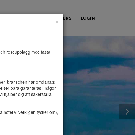
OSS
KONTAKT
PARTNERS
LOGIN
×
och reseupplägg med fasta 
, men branschen har omdanats 
riser bara garanteras i någon 
hjälper dig att säkerställa 
hotel vi verkligen tycker om), 