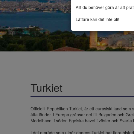
Allt du behöver göra är att pra
Lättare kan det inte bli!
Turkiet
Officiellt Republiken Turkiet, är ett eurasiskt land som
åtta länder. I Europa gränsar det till Bulgarien och Gre
Medelhavet i söder, Egeiska havet i väster och Svarta 
I det område som utgör dagens Turkiet har flera histori