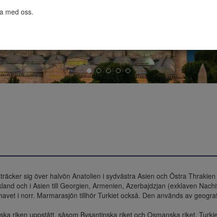
ta med oss.

 sträcker sig över halvön Anatolien i sydvästra Asien och Östra Thrakien 
kland och i Asien till Georgien, Armenien, Azerbajdzjan (exklaven Nachitje
havet i norr. Marmarasjön tillhör Turkiet också. Den används av geogra
ska riken uppstått, såsom Bysantinska riket och Osmanska riket. Turkiet