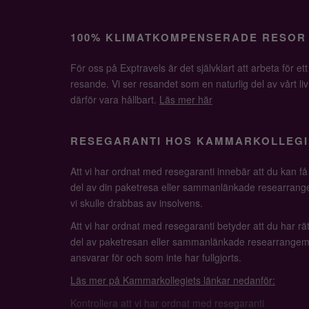
100% KLIMATKOMPENSERADE RESOR
För oss på Exptravels är det självklart att arbeta för ett
resande. Vi ser resandet som en naturlig del av vårt li
därför vara hållbart.
Läs mer här
RESEGARANTI HOS KAMMARKOLLEGI
Att vi har ordnat med resegaranti innebär att du kan f
del av din paketresa eller sammanlänkade researrange
vi skulle drabbas av insolvens.
Att vi har ordnat med resegaranti betyder att du har rätt
del av paketresan eller sammanlänkade researrangem
ansvarar för och som inte har fullgjorts.
Läs mer på Kammarkollegiets länkar nedanför:
Kontrollera att vi har ordnat med resegaranti