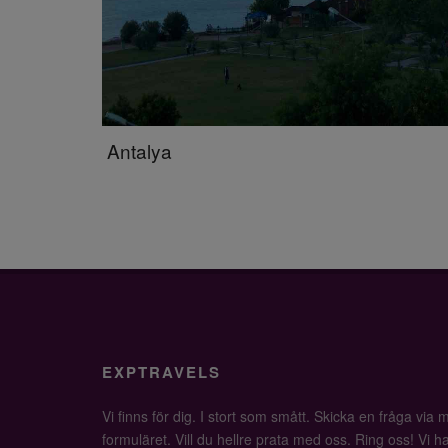
Antalya
EXPTRAVELS
Vi finns för dig. I stort som smått. Skicka en fråga via ma
formuläret. Vill du hellre prata med oss. Ring oss! Vi har 