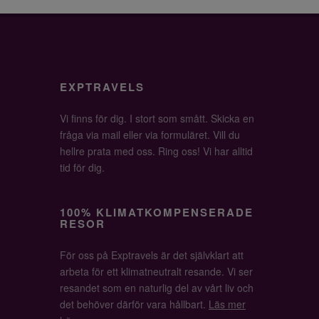
EXPTRAVELS
Vi finns för dig. I stort som smått. Skicka en
fråga via mail eller via formuläret. Vill du
hellre prata med oss. Ring oss! Vi har alltid
tid för dig.
100% KLIMATKOMPENSERADE
RESOR
För oss på Exptravels är det självklart att
arbeta för ett klimatneutralt resande. Vi ser
resandet som en naturlig del av vårt liv och
det behöver därför vara hållbart.
Läs mer