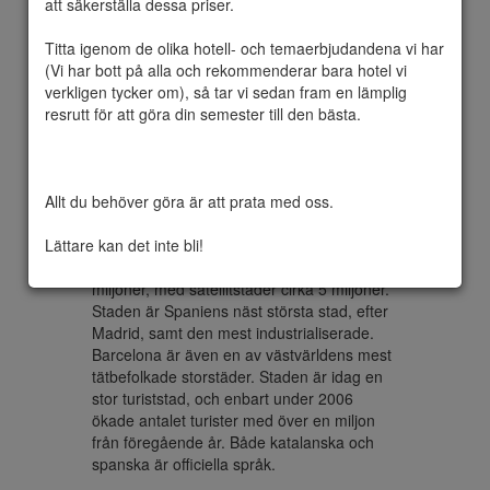
att säkerställa dessa priser.

Titta igenom de olika hotell- och temaerbjudandena vi har 
(Vi har bott på alla och rekommenderar bara hotel vi 
Barcelona  är en stad och kommun belägen 
verkligen tycker om), så tar vi sedan fram en lämplig 
vid Kataloniens kust mellan floderna 
resrutt för att göra din semester till den bästa.

Llobregats och Besòs mynningar, 110 
kilometer söder om franska gränsen. 
Barcelona är huvudstad i den autonoma 
regionen Katalonien men även för 
Allt du behöver göra är att prata med oss.

provinsen Barcelona samt grevskapet 
Barcelonès. Invånarantalet uppgick år 2009 
Lättare kan det inte bli!
till 1 638 103. Inkluderas de närmaste 
förstäderna är invånarantalet ungefär 3 
miljoner, med satellitstäder cirka 5 miljoner. 
Staden är Spaniens näst största stad, efter 
Madrid, samt den mest industrialiserade. 
Barcelona är även en av västvärldens mest 
tätbefolkade storstäder. Staden är idag en 
stor turiststad, och enbart under 2006 
ökade antalet turister med över en miljon 
från föregående år. Både katalanska och 
spanska är officiella språk.