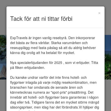
×
Toggle
Tack för att ni tittar förbi
navigation
ExpTravels är ingen vanlig resebyrå. Den inkorporerar 
det bästa av flera världar. Starka varumärken och 
reseupplägg med fasta påslag så att du aldrig behöver 
känna dig orolig att ha betalat för mycket.

Nya specialerbjudanden för 2025 , som vi erbjuder. Titta 
på fliken erbjudanden.

Du kanske undrar varför det inte finns hotell- och 
flygpriser inlagda på varje möjlig resekombination, men 
branschen har omdanats de senaste åren och 
kännetecknas numera av "spot-pris" prissättning. Det 
innebär att hotell- och flygpriser bara garanteras i någon 
dag eller två. Tidigare fanns det en mycket större mängd 
Barcelona
säsongspriser, men idag har det förändrats.Vi hjälper dig 