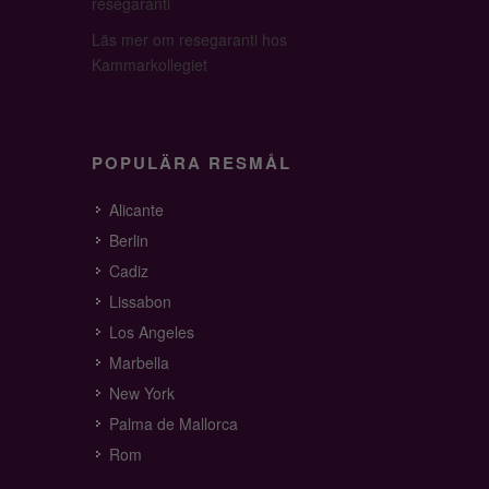
resegaranti
Läs mer om resegaranti hos
Kammarkollegiet
POPULÄRA RESMÅL
Alicante
Berlin
Cadiz
Lissabon
Los Angeles
Marbella
New York
Palma de Mallorca
Rom