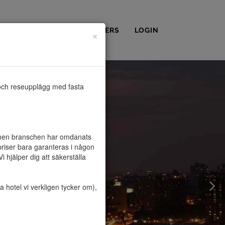
OSS
KONTAKT
PARTNERS
LOGIN
×
och reseupplägg med fasta 
, men branschen har omdanats 
riser bara garanteras i någon 
hjälper dig att säkerställa 
hotel vi verkligen tycker om), 