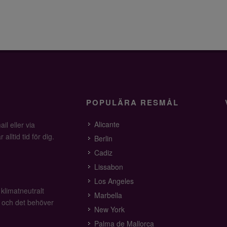
POPULÄRA RESMÅL
Alicante
il eller via
alltid tid för dig.
Berlin
Cadiz
Lissabon
Los Angeles
 klimatneutralt
Marbella
v och det behöver
New York
Palma de Mallorca