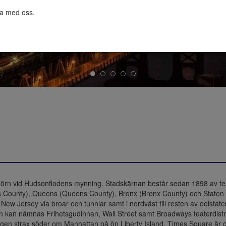
ta med oss.

 hörn vid Hudsonflodens mynning. Stadskärnan består sedan 1898 av f
s County), Queens (Queens County), Bronx (Bronx County) och Staten 
l New Jersey via broar och tunnlar samt i nordväst till resten av delstat
kan nämnas Frihetsgudinnan, Wall Street samt Broadways teaterdistr
ägen strax söder om Manhattan på ön Liberty Island. Times Square är c