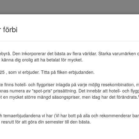
TEMAN
RESMÅL
ERBJUDANDEN
OM 
r förbi
ebyrå. Den inkorporerar det bästa av flera världar. Starka varumärken 
känna dig orolig att ha betalat för mycket.

 , som vi erbjuder. Titta på fliken erbjudanden.

te finns hotell- och flygpriser inlagda på varje möjlig resekombination
as numera av "spot-pris" prissättning. Det innebär att hotell- och flygp
et en mycket större mängd säsongspriser, men idag har det förändrats.Vi 
ch temaerbjudandena vi har (Vi har bott på alla och rekommenderar bara 
resrutt för att göra din semester till den bästa.
