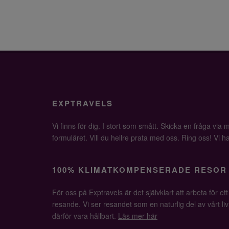
EXPTRAVELS
Vi finns för dig. I stort som smått. Skicka en fråga via ma
formuläret. Vill du hellre prata med oss. Ring oss! Vi har 
100% KLIMATKOMPENSERADE RESOR
För oss på Exptravels är det självklart att arbeta för ett
resande. Vi ser resandet som en naturlig del av vårt li
därför vara hållbart.
Läs mer här