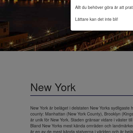
Allt du behöver göra är att pra
Lättare kan det inte bli!
New York
New York är beläget i delstaten New Yorks sydligaste
county: Manhattan (New York County), Brooklyn (King
är unik för New York. Staden gränsar vidare i väster til
Bland New Yorks mest kända områden och landmärken 
är en av de mest kända statyerna i världen och är bel