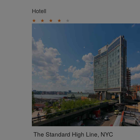
Hotell
★
★
★
★
★
The Standard High Line, NYC