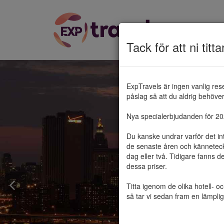
Tack för att ni titta
ExpTravels är ingen vanlig res
påslag så att du aldrig behöver 
Nya specialerbjudanden för 2025
Du kanske undrar varför det in
de senaste åren och känneteckn
dag eller två. Tidigare fanns d
dessa priser.

Titta igenom de olika hotell- o
så tar vi sedan fram en lämplig 